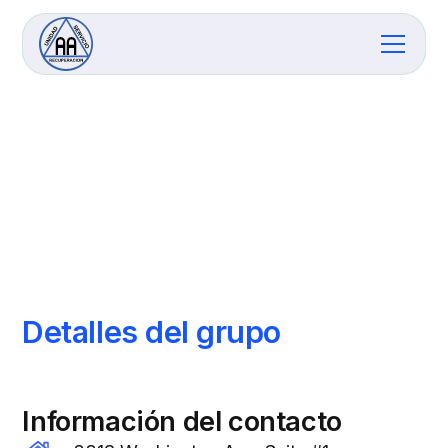
G
r
u
p
o
E
l
P
o
d
e
r
3
3
1
8
W
a
s
h
i
n
g
t
o
n
A
v
e
,
S
u
i
t
e
#
1
R
a
c
i
n
e
,
W
I
5
3
4
0
5
Detalles del grupo
Información del contacto